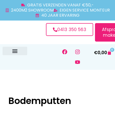
GRATIS VERZENDEN VANAF €50,-
2400M2 SHOWROOM
EIGEN SERVICE MONTEUR
40 JAAR ERVARING
0413 350 563
Afspr
make
0
€
0,00
Over ons
Bodemputten